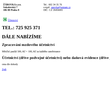
ŽÁROVKA s.r.o.
Tel.: 602 34 35 76
Sokolovská 7
e-mail:
zarovka@seznam.cz
186 00 Praha 8
DIČ: CZ 26456001
Účetnictví
TEL.: 725 925 371
DÁLE NABÍZÍME
Zpracování mzdového účetnictví
Měsíční paušál 500,-Kč + 100,-Kč za každého zaměstnance
Účetnictví (dříve podvojné účetnictví) nebo daňová evidence (dříve
cena dle dohody
Zpět